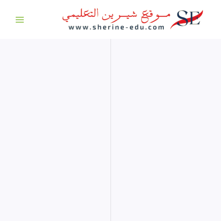
خطي
لى
لمحتوى