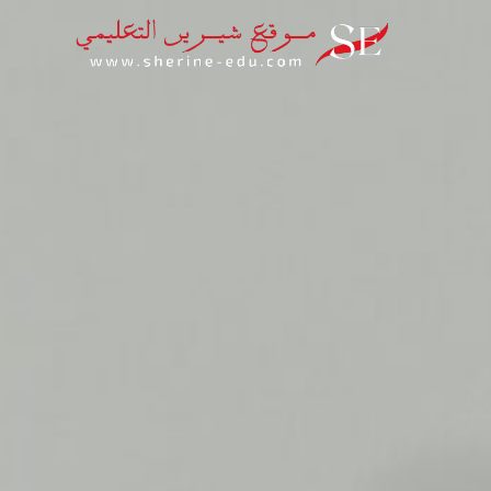
خطي
لى
لمحتوى