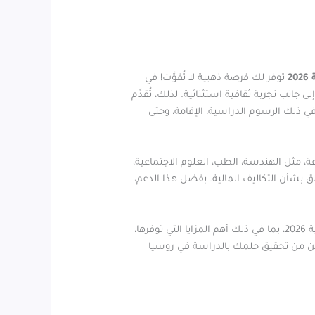
2
توفر لك فرصة ذهبية لا تُفوَّت! في
ى جانب تجربة ثقافية استثنائية. لذلك، تُقدِّم
ي ذلك الرسوم الدراسية، الإقامة، وحتى
ة، مثل الهندسة، الطب، العلوم الاجتماعية،
ق بشأن التكاليف المالية. بفضل هذا الدعم،
، سنغطي جميع التفاصيل المتعلقة بمنحة الحكومة الروسية 2026، بما في ذلك أهم المزايا التي توفرها،
تمكن من تحقيق حلمك بالدراسة في روسيا