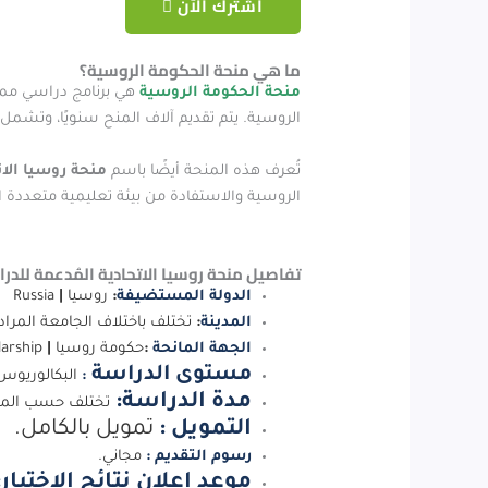
اشترك الآن
ما هي منحة الحكومة الروسية؟
منحة الحكومة الروسية
هي برنامج دراسي ممو
الروسية. يتم تقديم آلاف المنح سنويًا، وتشمل
تُعرف هذه المنحة أيضًا باسم
منحة روسيا الات
الروسية والاستفادة من بيئة تعليمية متعددة ا
تفاصيل منحة روسيا الاتحادية المُدعمة للدر
الدولة المستضيفة
:
روسيا
|
Russia
المدينة
:
تختلف باختلاف الجامعة المراد 
الجهة المانحة
:
حكومة روسيا
|
Government of Russia Scholarship.
مستوى الدراسة
:
البكالوريو
مدة الدراسة:
تختلف حسب المرحلة ا
التمويل :
تمويل بالكامل.
رسوم التقديم :
مجاني.
موعد إعلان نتائج الاختيار: