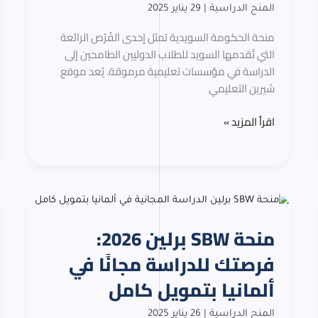
المنح الدراسية
|
29 يناير 2025
بشكل
مجاني
منحة الحكومة السويدية تمثل إحدى الفُرُص الرائعة
بالكامل
التي تُقدمها السويد للطلاب الدوليين الطامحين إلى
الدراسة في مؤسسات تعليمية مرموقة. يُعد موقع
شيرين التعليمي
اقرأ المزيد »
منحة
SBW
منحة SBW برلين 2026:
برلين
2026:
فرصتك للدراسة مجانًا في
فرصتك
ألمانيا بتمويل كامل
للدراسة
مجانًا
المنح الدراسية
|
26 يناير 2025