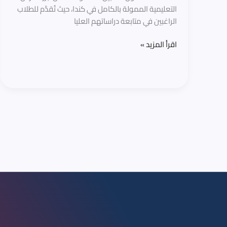
جامعة
التعليمية الممولة بالكامل في كندا، حيث تُقدَّم للطلاب
ماكغيل
الراغبين في متابعة دراساتهم العليا
اقرأ المزيد »