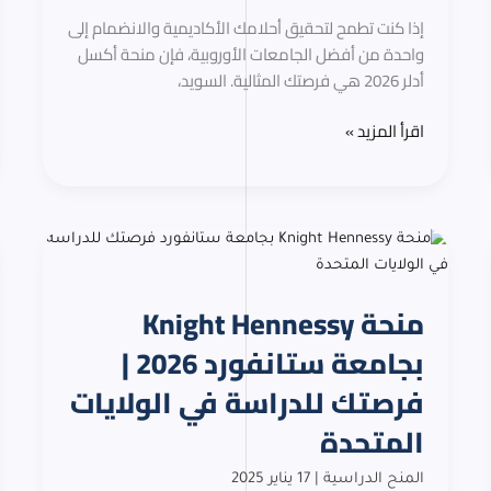
بالكامل
إذا كنت تطمح لتحقيق أحلامك الأكاديمية والانضمام إلى
في
واحدة من أفضل الجامعات الأوروبية، فإن منحة أكسل
السويد
أدلر 2026 هي فرصتك المثالية. السويد،
اقرأ المزيد »
منحة
Knight
Hennessy
منحة Knight Hennessy
بجامعة
ستانفورد
بجامعة ستانفورد 2026 |
2026
فرصتك للدراسة في الولايات
|
فرصتك
المتحدة
للدراسة
في
المنح الدراسية
|
17 يناير 2025