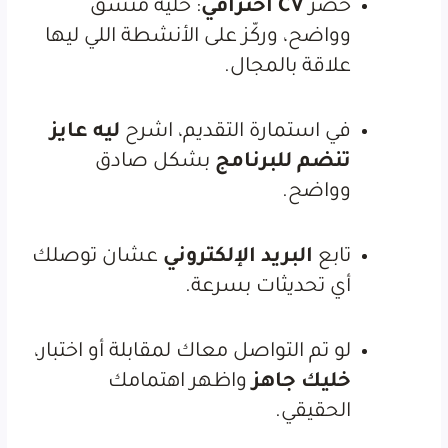
حضّر
CV احترافي
: خليه منسق
وواضح، وركّز على الأنشطة اللي ليها
علاقة بالمجال.
في استمارة التقديم، اشرح
ليه عايز
تنضم للبرنامج
بشكل صادق
وواضح.
تابع
البريد الإلكتروني
عشان توصلك
أي تحديثات بسرعة.
لو تم التواصل معاك لمقابلة أو اختبار،
خليك جاهز
واظهر اهتمامك
الحقيقي.