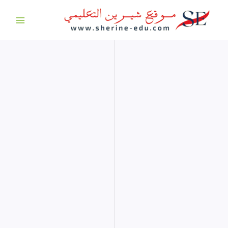
خطي
لى
لمحتوى