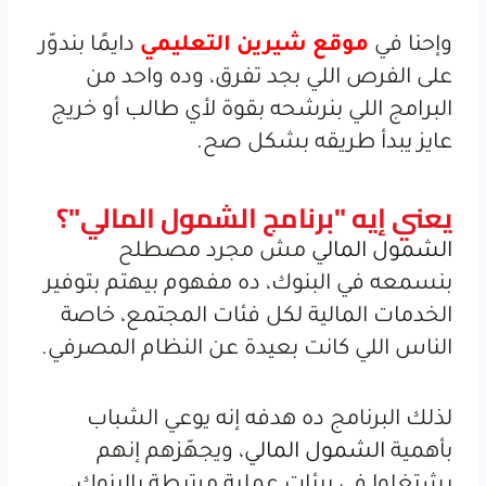
وإحنا في
موقع شيرين التعليمي
دايمًا بندوّر
على الفرص اللي بجد تفرق، وده واحد من
البرامج اللي بنرشحه بقوة لأي طالب أو خريج
عايز يبدأ طريقه بشكل صح.
يعني إيه "برنامج الشمول المالي"؟
الشمول المالي
مش مجرد مصطلح
بنسمعه في البنوك، ده مفهوم بيهتم بتوفير
الخدمات المالية لكل فئات المجتمع، خاصة
الناس اللي كانت بعيدة عن النظام المصرفي.
لذلك البرنامج ده هدفه إنه يوعي الشباب
بأهمية
الشمول المالي
، ويجهّزهم إنهم
يشتغلوا في بيئات عملية مرتبطة بالبنوك،