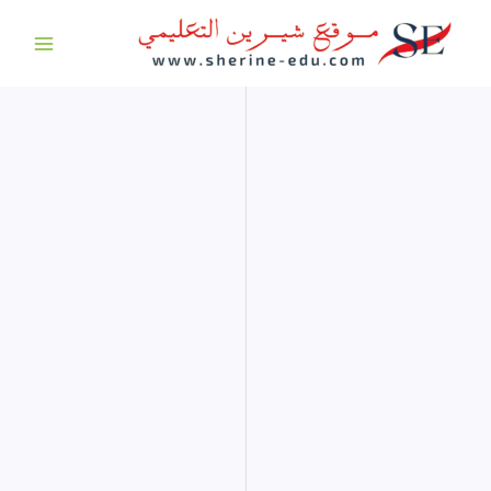
خطي
لى
لمحتوى