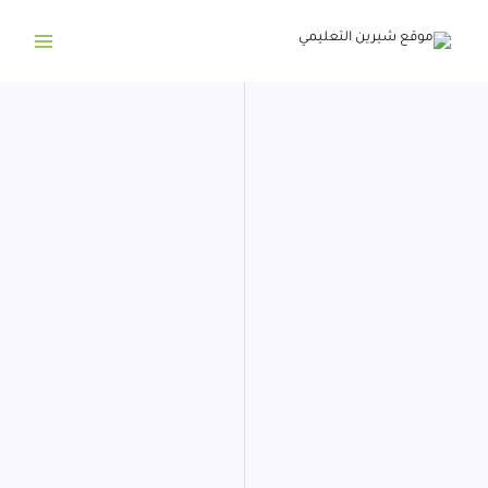
خطي
لى
لمحتوى